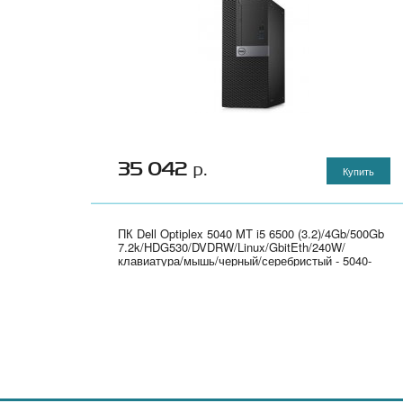
35 042
р.
Купить
ПК Dell Optiplex 5040 MT i5 6500 (3.2)/4Gb/500Gb
7.2k/HDG530/DVDRW/Linux/GbitEth/240W/
клавиатура/мышь/черный/серебристый - 5040-
9938