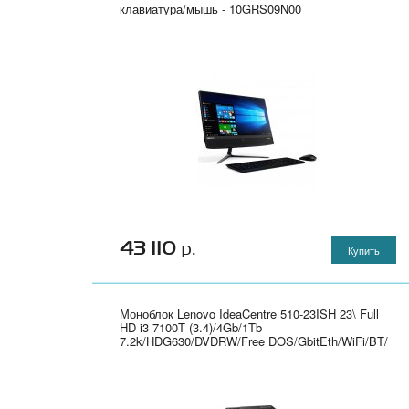
клавиатура/мышь - 10GRS09N00
43 110
р.
Купить
Моноблок Lenovo IdeaCentre 510-23ISH 23\ Full
HD i3 7100T (3.4)/4Gb/1Tb
7.2k/HDG630/DVDRW/Free DOS/GbitEth/WiFi/BT/
клавиатура/мышь/Cam/черный 1920x1080" -
F0CD00E7RK