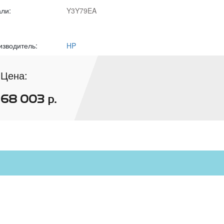
али:
Y3Y79EA
изводитель:
HP
Цена:
68 003
р.