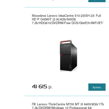
Моноблок Lenovo IdeaCentre 510-23ISH 23\ Full
HD P G4560T (2.9)/4Gb/500Gb
7.2k/HDG610/DVDRW/Free DOS/GbitEth/WiFi/BT/
клавиатура/мышь/Cam/белый 1920x1080" -
F0CD00DBRK
41 615
р.
Купить
ПК Lenovo ThinkCentre M700 MT i5 6400/8Gb/1Tb
7.2k/DVDRW/Windows 10 Professional 64/