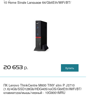
10 Home Single Language 64/GbitEth/WiFi/BT/
клавиатура/мышь/черный 1600x900" - 2RT94ES
20 653
р.
Купить
ПК Lenovo ThinkCentre M600 TINY slim P J3710
(1.6)/4Gb/SSD128Gb/HDG405/noOS/GbitEth/WiFi/BT/
клавиатура/мышь/черный - 10G9001MRU