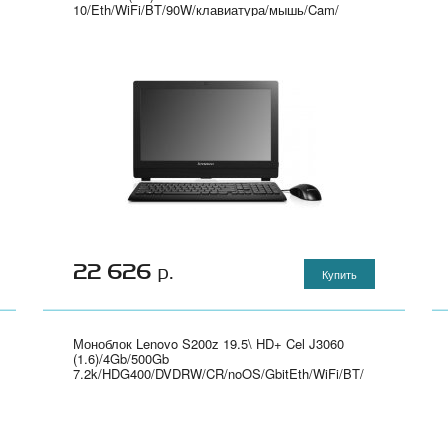
10/Eth/WiFi/BT/90W/клавиатура/мышь/Cam/
черный 1920x1080" - DQ.B8SER.002
22 626
р.
Купить
Моноблок Lenovo S200z 19.5\ HD+ Cel J3060
(1.6)/4Gb/500Gb
7.2k/HDG400/DVDRW/CR/noOS/GbitEth/WiFi/BT/
клавиатура/мышь/Cam/черный 1600x900" -
10K4002ARU