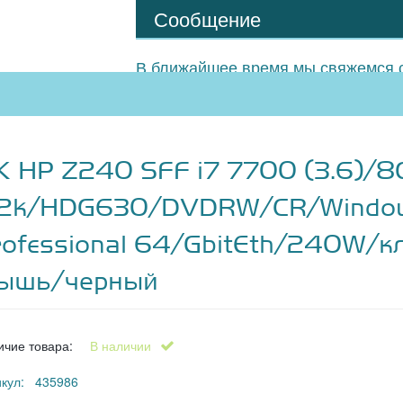
Сообщение
В ближайшее время мы свяжемся с
К HP Z240 SFF i7 7700 (3.6)/8
.2k/HDG630/DVDRW/CR/Window
rofessional 64/GbitEth/240W/к
ышь/черный
ичие товара:
В наличии
икул: 435986