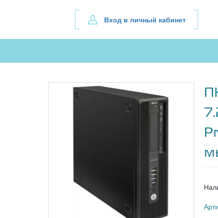
Вход в личный кабинет
П
7
P
м
Нал
Арт