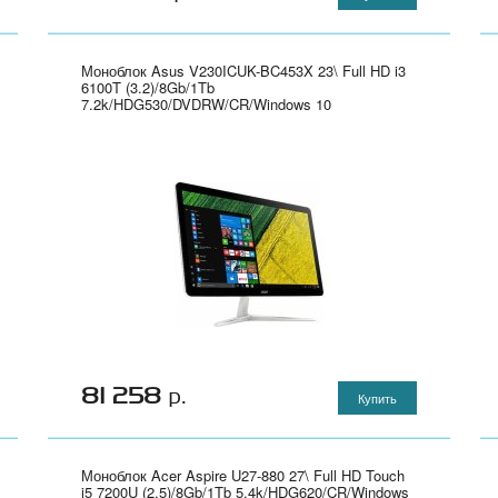
Моноблок Asus V230ICUK-BC453X 23\ Full HD i3
6100T (3.2)/8Gb/1Tb
7.2k/HDG530/DVDRW/CR/Windows 10
64/GbitEth/WiFi/BT/90W/клавиатура/мышь/Cam/
черный 1920x1080" - 90PT01G1-M16710
81 258
р.
Купить
Моноблок Acer Aspire U27-880 27\ Full HD Touch
i5 7200U (2.5)/8Gb/1Tb 5.4k/HDG620/CR/Windows