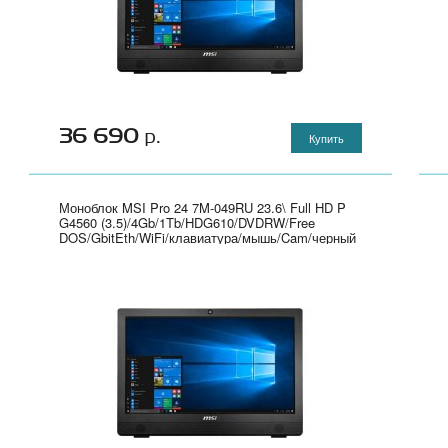
36 690
р.
Купить
Моноблок MSI Pro 24 7M-049RU 23.6\ Full HD P
G4560 (3.5)/4Gb/1Tb/HDG610/DVDRW/Free
DOS/GbitEth/WiFi/клавиатура/мышь/Cam/черный
1920x1080" - 9S6-AE9311-049