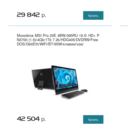
29 842
р.
Купить
Моноблок MSI Pro 20E 4BW-065RU 19.5\ HD+ P
N3700 (1.6)/4Gb/1Tb 7.2k/HDG405/DVDRW/Free
DOS/GbitEth/WiFi/BT/65W/клавиатура/
мышь/Cam/черный 1600x900" - 9S6-AA8B11-065
42 504
р.
Купить