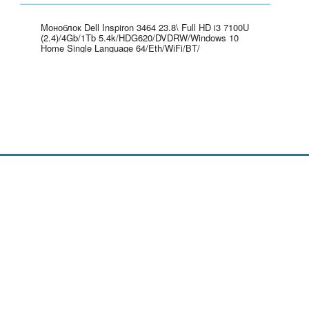
Моноблок Dell Inspiron 3464 23.8\ Full HD i3 7100U
(2.4)/4Gb/1Tb 5.4k/HDG620/DVDRW/Windows 10
Home Single Language 64/Eth/WiFi/BT/
клавиатура/мышь/Cam/черный 1920x1080" -
3464-9913