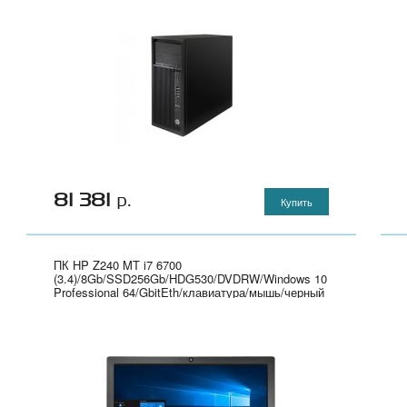
81 381
р.
Купить
ПК HP Z240 MT i7 6700
(3.4)/8Gb/SSD256Gb/HDG530/DVDRW/Windows 10
Professional 64/GbitEth/клавиатура/мышь/черный
- Y3Y28EA