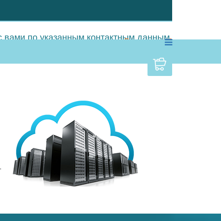
 вами по указанным контактным данным.
Позвонить вам?
т