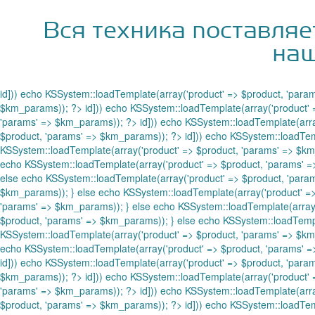
Вся техника поставляе
наш
id])) echo KSSystem::loadTemplate(array('product' => $product, 'para
$km_params)); ?>
id])) echo KSSystem::loadTemplate(array('product'
'params' => $km_params)); ?>
id])) echo KSSystem::loadTemplate(arr
$product, 'params' => $km_params)); ?>
id])) echo KSSystem::loadTem
KSSystem::loadTemplate(array('product' => $product, 'params' => $k
echo KSSystem::loadTemplate(array('product' => $product, 'params'
else echo KSSystem::loadTemplate(array('product' => $product, 'par
$km_params)); } else echo KSSystem::loadTemplate(array('product' =
'params' => $km_params)); } else echo KSSystem::loadTemplate(array
$product, 'params' => $km_params)); } else echo KSSystem::loadTemp
KSSystem::loadTemplate(array('product' => $product, 'params' => $k
echo KSSystem::loadTemplate(array('product' => $product, 'params' =
id])) echo KSSystem::loadTemplate(array('product' => $product, 'para
$km_params)); ?>
id])) echo KSSystem::loadTemplate(array('product'
'params' => $km_params)); ?>
id])) echo KSSystem::loadTemplate(arr
$product, 'params' => $km_params)); ?>
id])) echo KSSystem::loadTem