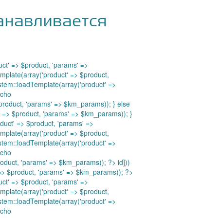
танавливается
ct' => $product, 'params' =>
mplate(array('product' => $product,
stem::loadTemplate(array('product' =>
echo
product, 'params' => $km_params)); } else
' => $product, 'params' => $km_params)); }
duct' => $product, 'params' =>
mplate(array('product' => $product,
stem::loadTemplate(array('product' =>
echo
product, 'params' => $km_params)); ?>
id]))
=> $product, 'params' => $km_params)); ?>
ct' => $product, 'params' =>
mplate(array('product' => $product,
stem::loadTemplate(array('product' =>
echo