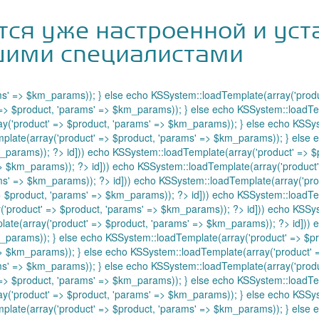
тся уже настроенной и ус
ими специалистами
ms' => $km_params)); } else echo KSSystem::loadTemplate(array('produ
 => $product, 'params' => $km_params)); } else echo KSSystem::loadTe
ay('product' => $product, 'params' => $km_params)); } else echo KSSy
plate(array('product' => $product, 'params' => $km_params)); } else 
m_params)); ?>
id])) echo KSSystem::loadTemplate(array('product' => $
 => $km_params)); ?>
id])) echo KSSystem::loadTemplate(array('product
ams' => $km_params)); ?>
id])) echo KSSystem::loadTemplate(array('pro
> $product, 'params' => $km_params)); ?>
id])) echo KSSystem::loadTe
('product' => $product, 'params' => $km_params)); ?>
id])) echo KSSy
late(array('product' => $product, 'params' => $km_params)); ?>
id])) 
m_params)); } else echo KSSystem::loadTemplate(array('product' => $
> $km_params)); } else echo KSSystem::loadTemplate(array('product' 
ms' => $km_params)); } else echo KSSystem::loadTemplate(array('produ
 => $product, 'params' => $km_params)); } else echo KSSystem::loadTe
ay('product' => $product, 'params' => $km_params)); } else echo KSSy
plate(array('product' => $product, 'params' => $km_params)); } else 