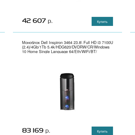
42 607
р.
Купить
Моноблок Dell Inspiron 3464 23.8\ Full HD i3 7100U
(2.4)/4Gb/1Tb 5.4k/HDG620/DVDRW/CR/Windows
10 Home Single Language 64/Eth/WiFi/BT/
клавиатура/мышь/Cam/белый 1920x1080" - 3464-
0421
83 169
р.
Купить