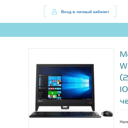
Вход в личный кабинет
М
W
(
1
ч
Нал