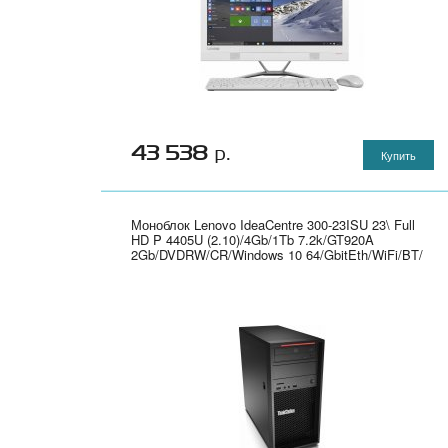
43 538
р.
Купить
Моноблок Lenovo IdeaCentre 300-23ISU 23\ Full
HD P 4405U (2.10)/4Gb/1Tb 7.2k/GT920A
2Gb/DVDRW/CR/Windows 10 64/GbitEth/WiFi/BT/
клавиатура/мышь/Cam/белый/серебристый
1920x1080" - F0BY00D4RK