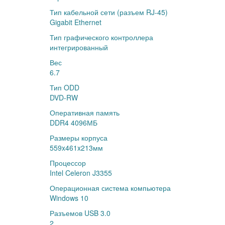
Тип кабельной сети (разъем RJ-45)
Gigabit Ethernet
Тип графического контроллера
интегрированный
Вес
6.7
Тип ODD
DVD-RW
Оперативная память
DDR4 4096МБ
Размеры корпуса
559x461x213мм
Процессор
Intel Celeron J3355
Операционная система компьютера
Windows 10
Разъемов USB 3.0
2