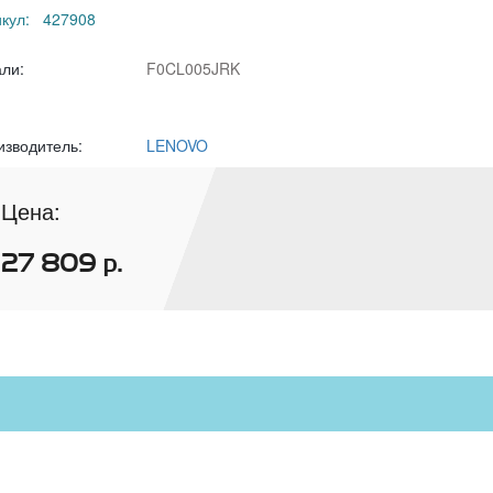
икул: 427908
али:
F0CL005JRK
изводитель:
LENOVO
Цена:
27 809
р.