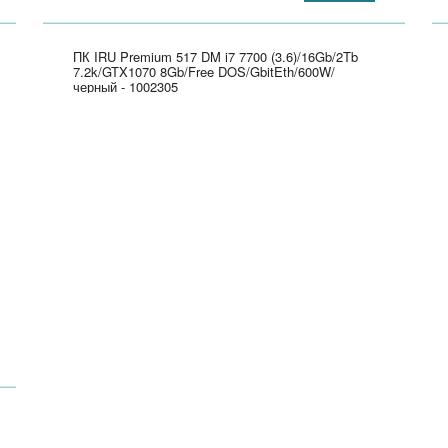
ПК IRU Premium 517 DM i7 7700 (3.6)/16Gb/2Tb
7.2k/GTX1070 8Gb/Free DOS/GbitEth/600W/
черный - 1002305