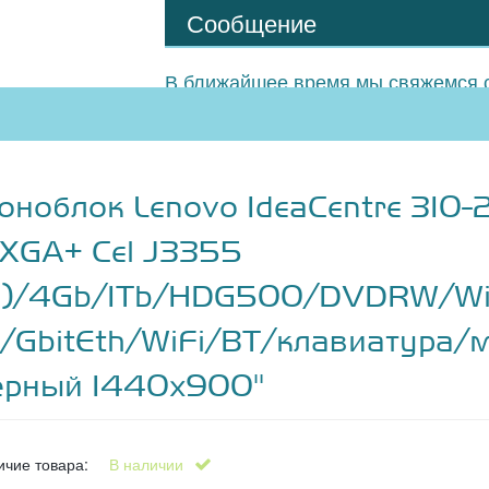
Сообщение
В ближайшее время мы свяжемся с
оноблок Lenovo IdeaCentre 310-2
XGA+ Cel J3355
2)/4Gb/1Tb/HDG500/DVDRW/W
0/GbitEth/WiFi/BT/клавиатура
ерный 1440x900"
ичие товара:
В наличии