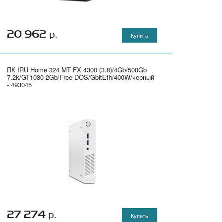
20 962
р.
Купить
ПК IRU Home 324 MT FX 4300 (3.8)/4Gb/500Gb
7.2k/GT1030 2Gb/Free DOS/GbitEth/400W/черный
- 493045
27 274
р.
Купить