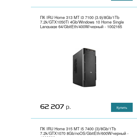
ПК IRU Home 313 MT i3 7100 (3.9)/8Gb/1Tb
7.2k/GTX1050Ti 4Gb/Windows 10 Home Single
Language 64/GbitEth/400W/черный - 1002165
62 207
р.
Купить
ПК IRU Home 315 MT i5 7400 (3)/8Gb/1Tb
7.2k/GTX1070 8Gb/noOS/GbitEth/600W/черный -