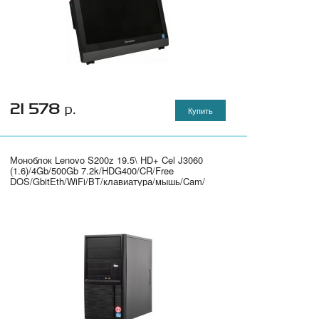
21 578
р.
Купить
Моноблок Lenovo S200z 19.5\ HD+ Cel J3060
(1.6)/4Gb/500Gb 7.2k/HDG400/CR/Free
DOS/GbitEth/WiFi/BT/клавиатура/мышь/Cam/
черный 1600x900" - 10HA0011RU