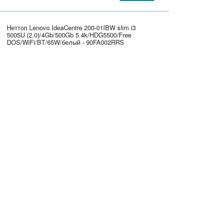
Неттоп Lenovo IdeaCentre 200-01IBW slim i3
5005U (2.0)/4Gb/500Gb 5.4k/HDG5500/Free
DOS/WiFi/BT/65W/белый - 90FA002RRS