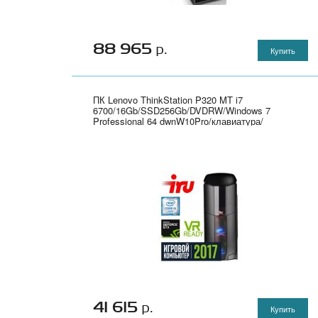
88 965
р.
Купить
ПК Lenovo ThinkStation P320 MT i7
6700/16Gb/SSD256Gb/DVDRW/Windows 7
Professional 64 dwnW10Pro/клавиатура/
мышь/Cam - 30BH001BRU
41 615
р.
Купить