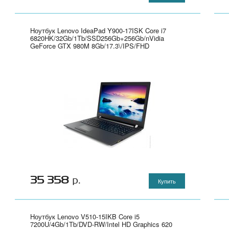
Ноутбук Lenovo IdeaPad Y900-17ISK Core i7
6820HK/32Gb/1Tb/SSD256Gb+256Gb/nVidia
GeForce GTX 980M 8Gb/17.3\/IPS/FHD
(1920x1080)/Windows 10/black/WiFi/BT/Cam" -
80Q10079RK
35 358
р.
Купить
Ноутбук Lenovo V510-15IKB Core i5
7200U/4Gb/1Tb/DVD-RW/Intel HD Graphics 620