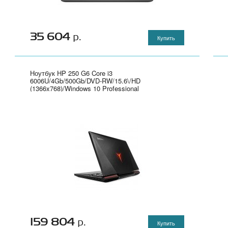
35 604
р.
Купить
Ноутбук HP 250 G6 Core i3
6006U/4Gb/500Gb/DVD-RW/15.6\/HD
(1366x768)/Windows 10 Professional
64/WiFi/BT/Cam" - 1XN68EA
159 804
р.
Купить