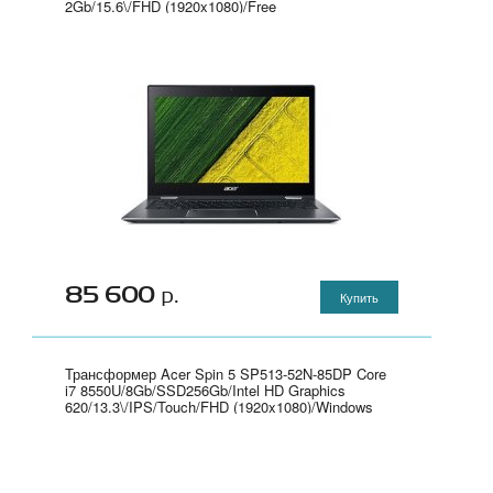
2Gb/15.6\/FHD (1920x1080)/Free
DOS/black/WiFi/BT/Cam/2800mAh" -
80WQ024GRK
85 600
р.
Купить
Трансформер Acer Spin 5 SP513-52N-85DP Core
i7 8550U/8Gb/SSD256Gb/Intel HD Graphics
620/13.3\/IPS/Touch/FHD (1920x1080)/Windows
10/dk.grey/WiFi/BT/Cam/4670mAh" -
NX.GR7ER.002